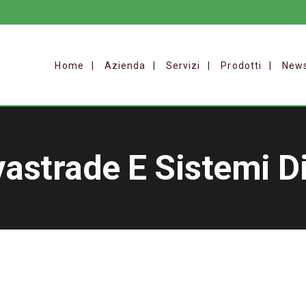
Home
Azienda
Servizi
Prodotti
New
vastrade E Sistemi D