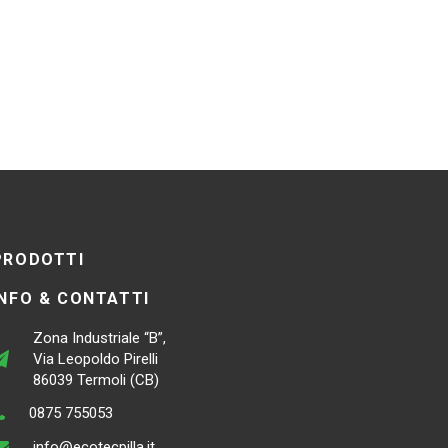
PRODOTTI
INFO & CONTATTI
Zona Industriale “B”,
Via Leopoldo Pirelli
86039 Termoli (CB)
0875 755053
info@ecotecpilla.it