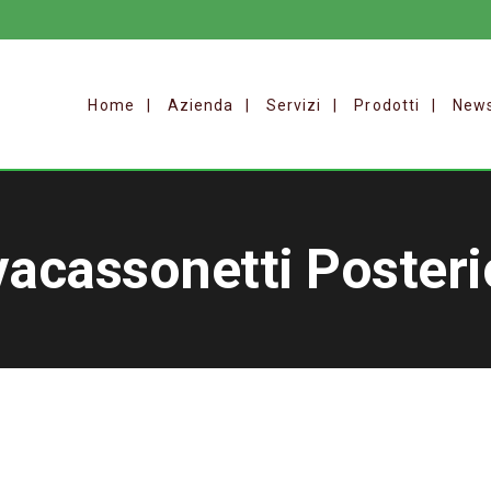
Home
Azienda
Servizi
Prodotti
New
vacassonetti Posteri